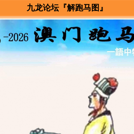
九龙论坛『解跑马图』