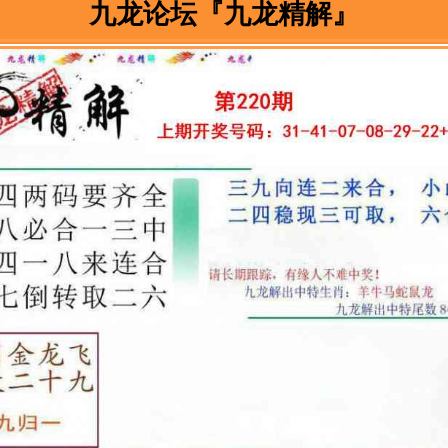
九龙论坛『九龙精解』