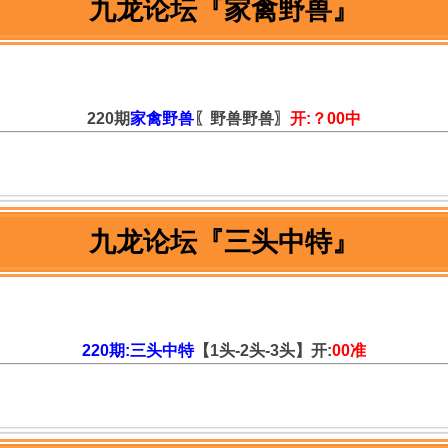
九龙论坛『家禽野兽』
220期
家禽野兽
〖野兽野兽〗
开:？00中
九龙论坛『三头中特』
220期:三头中特
【1头-2头-3头】开:
00准