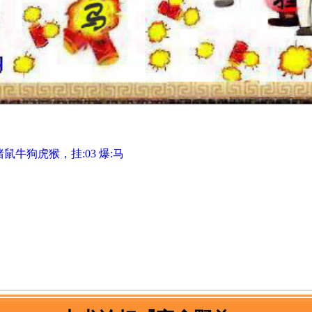
。
牛狗虎猴，挂:03 爆:马