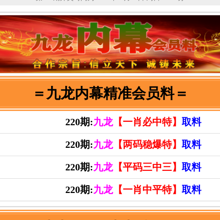
＝九龙内幕精准会员料＝
220期:
九龙
【一肖必中特】
取料
220期:
九龙
【两码稳爆特】
取料
220期:
九龙
【平码三中三】
取料
220期:
九龙
【一肖中平特】
取料