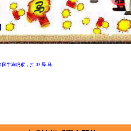
。
牛狗虎猴，挂:03 爆:马