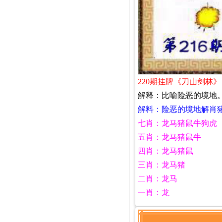
220期挂牌《刀山剑林》
解释：比喻险恶的境地
解料：险恶的境地解肖猪鼠
七肖：龙马猪鼠牛狗虎
五肖：龙马猪鼠牛
四肖：龙马猪鼠
三肖：龙马猪
二肖：龙马
一肖：龙