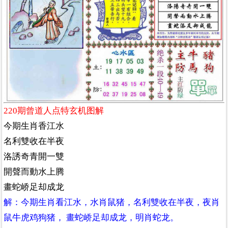
220期曾道人点特玄机图解
今期生肖香江水
名利雙收在半夜
洛誘奇青開一雙
開聲而動水上腾
畫蛇峤足却成龙
解：今期生肖看江水，水肖鼠猪，名利雙收在半夜，夜肖
鼠牛虎鸡狗猪， 畫蛇峤足却成龙，明肖蛇龙。