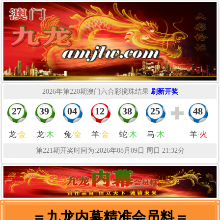
＝九龙内幕精准会员料＝