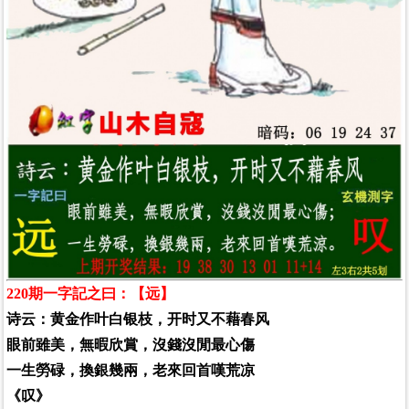
220期一字記之曰：【远】
诗云：黄金作叶白银枝，开时又不藉春风
眼前雖美，無暇欣賞，沒錢沒閒最心傷
一生勞碌，換銀幾兩，老來回首嘆荒凉
《叹》