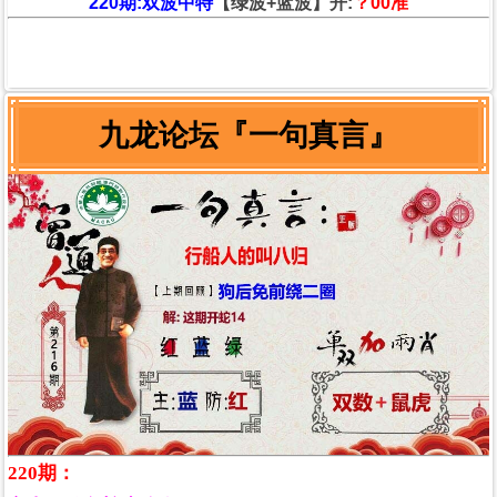
220期:双波中特
【绿波+蓝波】开:
？00准
九龙论坛『一句真言』
220期：