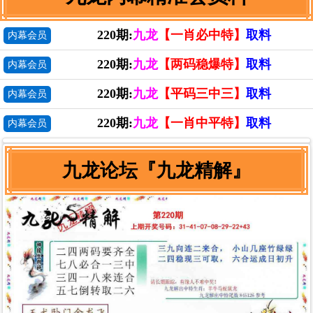
220期:
九龙
【一肖必中特】
取料
内幕会员
220期:
九龙
【两码稳爆特】
取料
内幕会员
220期:
九龙
【平码三中三】
取料
内幕会员
220期:
九龙
【一肖中平特】
取料
内幕会员
九龙论坛『九龙精解』