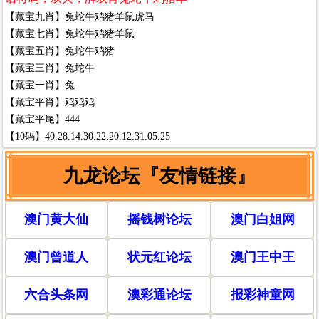
【藏宝九肖】兔蛇牛鸡猪羊鼠虎马
【藏宝七肖】兔蛇牛鸡猪羊鼠
【藏宝五肖】兔蛇牛鸡猪
【藏宝三肖】兔蛇牛
【藏宝一肖】兔
【藏宝平肖】鸡鸡鸡
【藏宝平尾】444
【10码】40.28.14.30.22.20.12.31.05.25
九龙论坛『友情链接』
澳门黄大仙
摇钱树论坛
澳门白姐网
澳门曾道人
状元红论坛
澳门王中王
六合头条网
澳彩通论坛
报彩神童网