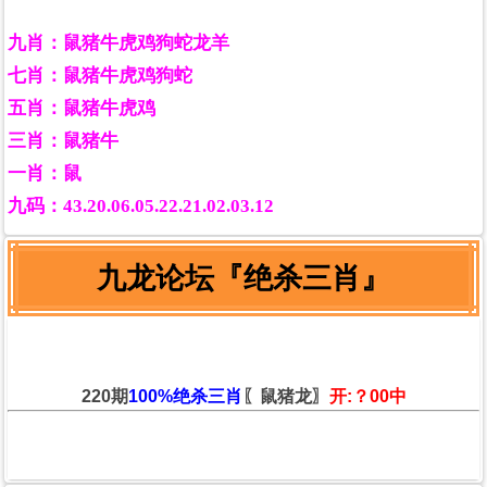
九肖：鼠猪牛虎鸡狗蛇龙羊
七肖：鼠猪牛虎鸡狗蛇
五肖：鼠猪牛虎鸡
三肖：鼠猪牛
一肖：鼠
九码：43.20.06.05.22.21.02.03.12
九龙论坛『绝杀三肖』
220期
100%绝杀三肖
〖鼠猪龙〗
开:？00中