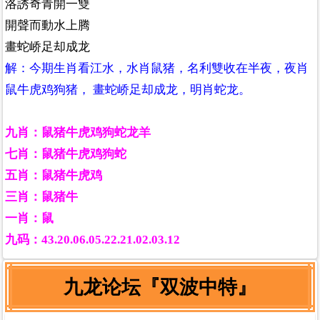
洛誘奇青開一雙
開聲而動水上腾
畫蛇峤足却成龙
解：今期生肖看江水，水肖鼠猪，名利雙收在半夜，夜肖
鼠牛虎鸡狗猪， 畫蛇峤足却成龙，明肖蛇龙。
九肖：鼠猪牛虎鸡狗蛇龙羊
七肖：鼠猪牛虎鸡狗蛇
五肖：鼠猪牛虎鸡
三肖：鼠猪牛
一肖：鼠
九码：43.20.06.05.22.21.02.03.12
九龙论坛『双波中特』