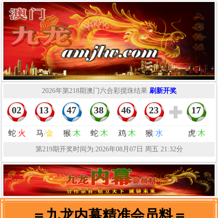
＝九龙内幕精准会员料＝