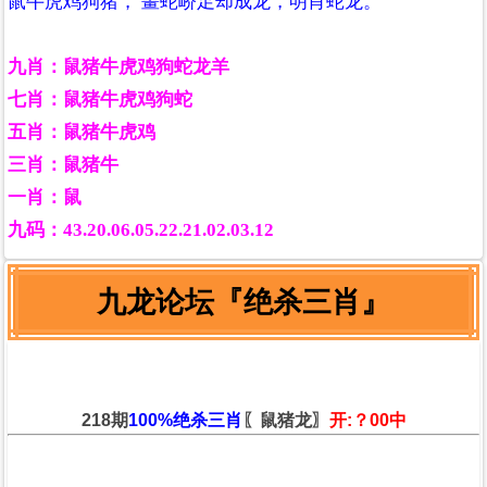
鼠牛虎鸡狗猪， 畫蛇峤足却成龙，明肖蛇龙。
九肖：鼠猪牛虎鸡狗蛇龙羊
七肖：鼠猪牛虎鸡狗蛇
五肖：鼠猪牛虎鸡
三肖：鼠猪牛
一肖：鼠
九码：43.20.06.05.22.21.02.03.12
九龙论坛『绝杀三肖』
218期
100%绝杀三肖
〖鼠猪龙〗
开:？00中