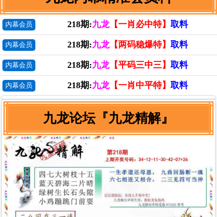
218期:
九龙
【一肖必中特】
取料
内幕会员
218期:
九龙
【两码稳爆特】
取料
内幕会员
218期:
九龙
【平码三中三】
取料
内幕会员
218期:
九龙
【一肖中平特】
取料
内幕会员
九龙论坛『九龙精解』