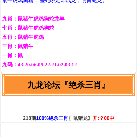
鼠牛虎鸡狗猪， 畫蛇峤足却成龙，明肖蛇龙。
九肖：鼠猪牛虎鸡狗蛇龙羊
七肖：鼠猪牛虎鸡狗蛇
五肖：鼠猪牛虎鸡
三肖：鼠猪牛
一肖：鼠
九码：43.20.06.05.22.21.02.03.12
九龙论坛『绝杀三肖』
218期
100%绝杀三肖
〖鼠猪龙〗
开:？00中