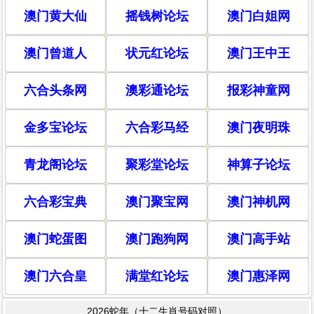
澳门黄大仙
摇钱树论坛
澳门白姐网
澳门曾道人
状元红论坛
澳门王中王
六合头条网
澳彩通论坛
报彩神童网
金多宝论坛
六合彩马经
澳门夜明珠
青龙阁论坛
聚彩堂论坛
神算子论坛
六合彩宝典
澳门聚宝网
澳门神机网
澳门蛇蛋图
澳门跑狗网
澳门高手站
澳门六合皇
满堂红论坛
澳门惠泽网