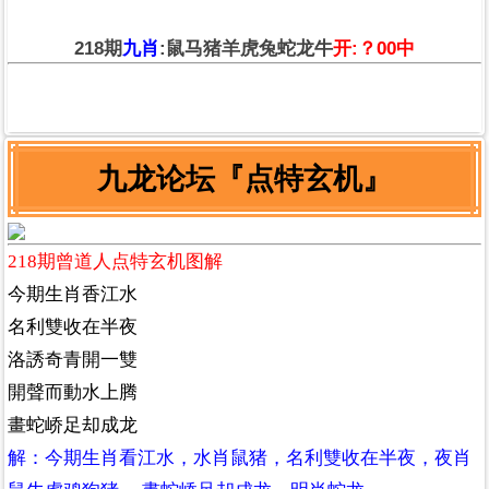
218期
九肖
:鼠马猪羊虎兔蛇龙牛
开:？00中
九龙论坛『点特玄机』
218期曾道人点特玄机图解
今期生肖香江水
名利雙收在半夜
洛誘奇青開一雙
開聲而動水上腾
畫蛇峤足却成龙
解：今期生肖看江水，水肖鼠猪，名利雙收在半夜，夜肖